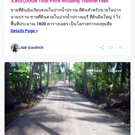
3,800,000฿
Total Price Including Transfer Fees
ขายที่ดินอันเงียบสงบในปากน้ำปราณ ที่ดินสำหรับขายในปาก
นามปราน ขายที่ดินสวยในปากน้ำปราณบุรี ที่ดินผืนใหญ่ 1 ไร่
พื้นที่ประมาณ 1600 ตารางเมตร เป็นโอกาสการลงทุนที่ย
Details Page >
Khao
Jiab Goodrich
Tao
,
Pranburi
Featured
Sales
Featured