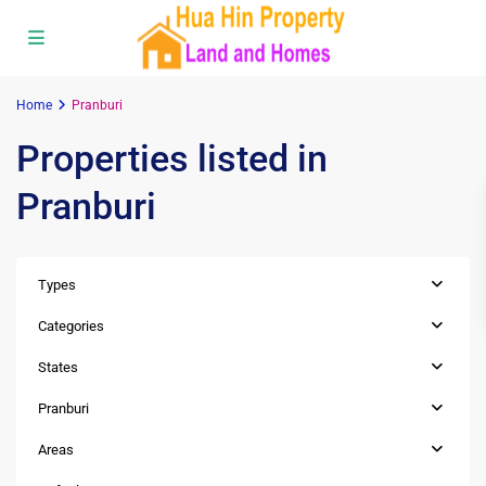
Home
Pranburi
Properties listed in
Pranburi
Types
Categories
States
Pranburi
,
ปากน้ำ
Pranburi
ปราณ
Areas
-
Pak