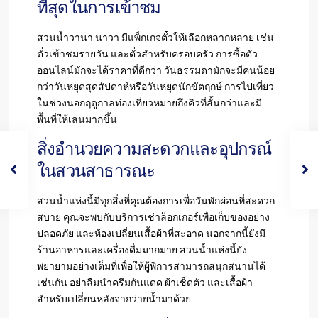
ที่สุดในการเข้าชม
สวนน้ำวานา นาวา มีแพ็กเกจตั๋วให้เลือกหลากหลาย เช่น
ตั๋วเข้าชมรายวัน และตั๋วสำหรับครอบครัว การซื้อตั๋ว
ออนไลน์มักจะได้ราคาที่ดีกว่า วันธรรมดามักจะมีคนน้อย
กว่าวันหยุดสุดสัปดาห์หรือวันหยุดนักขัตฤกษ์ การไปเที่ยว
ในช่วงนอกฤดูกาลท่องเที่ยวหมายถึงคิวที่สั้นกว่าและมี
พื้นที่ให้เล่นมากขึ้น
สิ่งอำนวยความสะดวกและอุปกรณ์
ในสวนสาธารณะ
สวนน้ำแห่งนี้มีทุกสิ่งที่คุณต้องการเพื่อวันพักผ่อนที่สะดวก
สบาย คุณจะพบกับบริการเช่าล็อกเกอร์เพื่อเก็บของอย่าง
ปลอดภัย และห้องเปลี่ยนเสื้อผ้าที่สะอาด นอกจากนี้ยังมี
ร้านอาหารและเครื่องดื่มมากมาย สวนน้ำแห่งนี้ยัง
พยายามอย่างเต็มที่เพื่อให้ผู้พิการสามารถสนุกสนานได้
เช่นกัน อย่าลืมนำครีมกันแดด ผ้าเช็ดตัว และเสื้อผ้า
สำหรับเปลี่ยนหลังจากว่ายน้ำมาด้วย