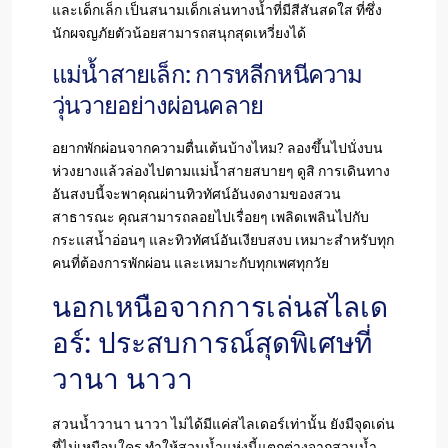
และเด็กเล็ก เป็นสนามเด็กเล่นทางน้ำที่มีสีสันสดใส ที่ซึ่ง
นักผจญภัยตัวน้อยสามารถสนุกสุดเหวี่ยงได้
แม่น้ำสายเล็ก: การหลีกหนีความ
วุ่นวายอย่างผ่อนคลาย
อยากพักผ่อนจากความตื่นเต้นบ้างไหม? ลองขึ้นไปนั่งบน
ห่วงยางแล้วล่องไปตามแม่น้ำสายสบายๆ ดูสิ การเดินทาง
อันสงบนี้จะพาคุณผ่านทิวทัศน์อันงดงามของสวน
สาธารณะ คุณสามารถลอยไปเรื่อยๆ เพลิดเพลินไปกับ
กระแสน้ำอ่อนๆ และทิวทัศน์อันเงียบสงบ เหมาะสำหรับทุก
คนที่ต้องการพักผ่อน และเหมาะกับทุกเพศทุกวัย
นอกเหนือจากการเล่นสไลเด
อร์: ประสบการณ์สุดพิเศษที่
วานา นาวา
สวนน้ำวานา นาวา ไม่ได้มีแค่สไลเดอร์เท่านั้น ยังมีจุดเด่น
ที่ไม่เหมือนใคร ทำให้สวนน้ำแห่งนี้แตกต่างจากสวนน้ำ