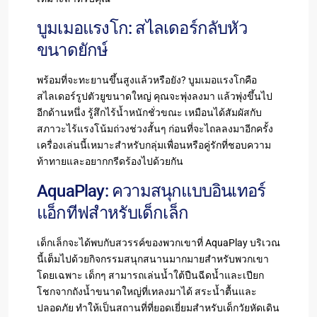
บูมเมอแรงโก: สไลเดอร์กลับหัว
ขนาดยักษ์
พร้อมที่จะทะยานขึ้นสูงแล้วหรือยัง? บูมเมอแรงโกคือ
สไลเดอร์รูปตัวยูขนาดใหญ่ คุณจะพุ่งลงมา แล้วพุ่งขึ้นไป
อีกด้านหนึ่ง รู้สึกไร้น้ำหนักชั่วขณะ เหมือนได้สัมผัสกับ
สภาวะไร้แรงโน้มถ่วงช่วงสั้นๆ ก่อนที่จะไถลลงมาอีกครั้ง
เครื่องเล่นนี้เหมาะสำหรับกลุ่มเพื่อนหรือคู่รักที่ชอบความ
ท้าทายและอยากกรีดร้องไปด้วยกัน
AquaPlay: ความสนุกแบบอินเทอร์
แอ็กทีฟสำหรับเด็กเล็ก
เด็กเล็กจะได้พบกับสวรรค์ของพวกเขาที่ AquaPlay บริเวณ
นี้เต็มไปด้วยกิจกรรมสนุกสนานมากมายสำหรับพวกเขา
โดยเฉพาะ เด็กๆ สามารถเล่นน้ำใต้ปืนฉีดน้ำและเปียก
โชกจากถังน้ำขนาดใหญ่ที่เทลงมาได้ สระน้ำตื้นและ
ปลอดภัย ทำให้เป็นสถานที่ที่ยอดเยี่ยมสำหรับเด็กวัยหัดเดิน