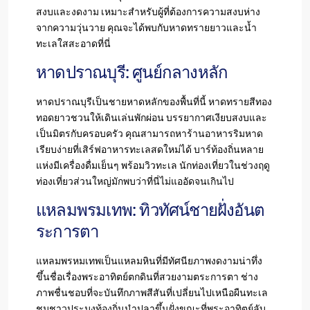
สงบและงดงาม เหมาะสำหรับผู้ที่ต้องการความสงบห่าง
จากความวุ่นวาย คุณจะได้พบกับหาดทรายยาวและน้ำ
ทะเลใสสะอาดที่นี่
หาดปราณบุรี: ศูนย์กลางหลัก
หาดปราณบุรีเป็นชายหาดหลักของพื้นที่นี้ หาดทรายสีทอง
ทอดยาวชวนให้เดินเล่นพักผ่อน บรรยากาศเงียบสงบและ
เป็นมิตรกับครอบครัว คุณสามารถหาร้านอาหารริมหาด
เรียบง่ายที่เสิร์ฟอาหารทะเลสดใหม่ได้ บาร์ท้องถิ่นหลาย
แห่งมีเครื่องดื่มเย็นๆ พร้อมวิวทะเล นักท่องเที่ยวในช่วงฤดู
ท่องเที่ยวส่วนใหญ่มักพบว่าที่นี่ไม่แออัดจนเกินไป
แหลมพรมเทพ: ทิวทัศน์ชายฝั่งอันต
ระการตา
แหลมพรหมเทพเป็นแหลมหินที่มีทัศนียภาพงดงามน่าทึ่ง
ขึ้นชื่อเรื่องพระอาทิตย์ตกดินที่สวยงามตระการตา ช่าง
ภาพชื่นชอบที่จะบันทึกภาพสีสันที่เปลี่ยนไปเหนือผืนทะเล
ชมชาวประมงท้องถิ่นนำปลาขึ้นฝั่งขณะที่พระอาทิตย์ลับ