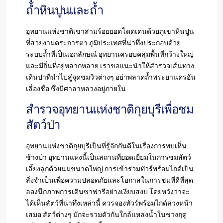
ถ้ำหินปูนและถ้ำ
อุทยานแห่งชาติเขาสามร้อยยอดโดดเด่นด้วยภูเขาหินปูน
ที่สวยงามตระการตา ภูมิประเทศที่น่าทึ่งประกอบด้วย
ระบบถ้ำที่เป็นเอกลักษณ์ อุทยานครอบคลุมพื้นที่กว้างใหญ่
และมีถิ่นที่อยู่หลากหลาย เราขอแนะนำให้สำรวจเส้นทาง
เดินป่าที่นำไปสู่จุดชมวิวต่างๆ อย่าพลาดถ้ำพระยานครอัน
เลื่องชื่อ ซึ่งมีศาลาหลวงอยู่ภายใน
สำรวจอุทยานแห่งชาติกุยบุรีเพื่อชม
สัตว์ป่า
อุทยานแห่งชาติกุยบุรีเป็นที่รู้จักกันดีในเรื่องการพบเห็น
ช้างป่า อุทยานแห่งนี้เป็นสถานที่ยอดเยี่ยมในการชมสัตว์
เลี้ยงลูกด้วยนมขนาดใหญ่ การเข้าร่วมทัวร์พร้อมไกด์เป็น
สิ่งจำเป็นเพื่อความปลอดภัยและโอกาสในการชมที่ดีที่สุด
ลองนึกภาพการเดินซาฟารีอย่างเงียบสงบ โดยหวังว่าจะ
ได้เห็นสัตว์ที่น่าทึ่งเหล่านี้ ควรจองทัวร์พร้อมไกด์ล่วงหน้า
เสมอ สัตว์ต่างๆ มักจะรวมตัวกันใกล้แหล่งน้ำในช่วงฤดู