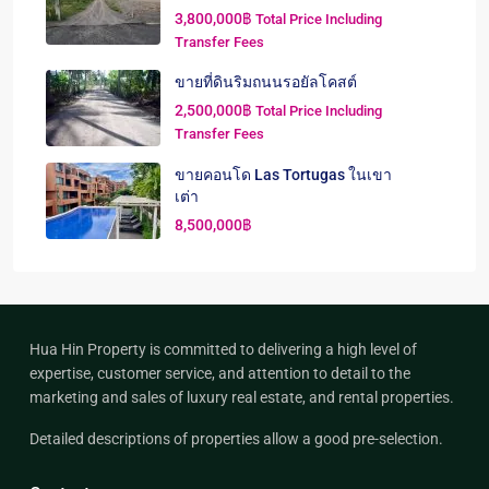
3,800,000฿
Total Price Including
Transfer Fees
ขายที่ดินริมถนนรอยัลโคสต์
2,500,000฿
Total Price Including
Transfer Fees
ขายคอนโด Las Tortugas ในเขา
เต่า
8,500,000฿
Hua Hin Property is committed to delivering a high level of
expertise, customer service, and attention to detail to the
marketing and sales of luxury real estate, and rental properties.
Detailed descriptions of properties allow a good pre-selection.