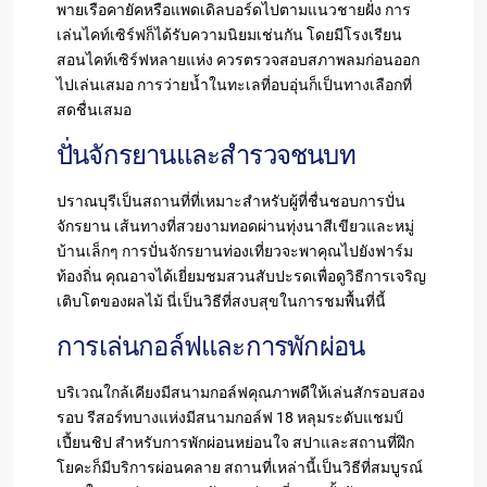
พายเรือคายัคหรือแพดเดิลบอร์ดไปตามแนวชายฝั่ง การ
เล่นไคท์เซิร์ฟก็ได้รับความนิยมเช่นกัน โดยมีโรงเรียน
สอนไคท์เซิร์ฟหลายแห่ง ควรตรวจสอบสภาพลมก่อนออก
ไปเล่นเสมอ การว่ายน้ำในทะเลที่อบอุ่นก็เป็นทางเลือกที่
สดชื่นเสมอ
ปั่นจักรยานและสำรวจชนบท
ปราณบุรีเป็นสถานที่ที่เหมาะสำหรับผู้ที่ชื่นชอบการปั่น
จักรยาน เส้นทางที่สวยงามทอดผ่านทุ่งนาสีเขียวและหมู่
บ้านเล็กๆ การปั่นจักรยานท่องเที่ยวจะพาคุณไปยังฟาร์ม
ท้องถิ่น คุณอาจได้เยี่ยมชมสวนสับปะรดเพื่อดูวิธีการเจริญ
เติบโตของผลไม้ นี่เป็นวิธีที่สงบสุขในการชมพื้นที่นี้
การเล่นกอล์ฟและการพักผ่อน
บริเวณใกล้เคียงมีสนามกอล์ฟคุณภาพดีให้เล่นสักรอบสอง
รอบ รีสอร์ทบางแห่งมีสนามกอล์ฟ 18 หลุมระดับแชมป์
เปี้ยนชิป สำหรับการพักผ่อนหย่อนใจ สปาและสถานที่ฝึก
โยคะก็มีบริการผ่อนคลาย สถานที่เหล่านี้เป็นวิธีที่สมบูรณ์