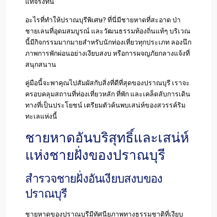
แท้จริงที่นี่
อะไรที่ทำให้ปราณบุรีพิเศษ? ที่นี่มีชายหาดที่สะอาด ป่า
ชายเลนที่อุดมสมบูรณ์ และวัฒนธรรมท้องถิ่นแท้ๆ บริเวณ
นี้มีกิจกรรมมากมายสำหรับนักท่องเที่ยวทุกประเภท ลองนึก
ภาพการพักผ่อนอย่างเงียบสงบ หรือการผจญภัยกลางแจ้งที่
สนุกสนาน
คู่มือนี้จะพาคุณไปสัมผัสกับสิ่งที่ดีที่สุดของปราณบุรี เราจะ
ครอบคลุมสถานที่ท่องเที่ยวหลัก ที่พัก และเคล็ดลับการเดิน
ทางที่เป็นประโยชน์ เตรียมตัวค้นพบเสน่ห์ของสวรรค์ริม
ทะเลแห่งนี้
ชายหาดอันบริสุทธิ์และเสน่ห์
แห่งชายฝั่งของปราณบุรี
สำรวจชายฝั่งอันเงียบสงบของ
ปราณบุรี
ชายหาดของปราณบุรีมีทัศนียภาพทางธรรมชาติที่เงียบ